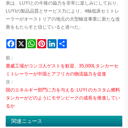
表は、LUYIとの今後の協力を非常に楽しみにしており、
LUYIの製品品質とサービス力により、4軸低床セミトレ
ーラーがオーストリアの地元の大型輸送事業に新たな改
善をもたらすと信じていると述べた。
Facebook
X
WhatsApp
Pinterest
LinkedIn
Share
前 :
鹿威工場がコンゴ人ゲストを歓迎、35,000Lタンカーセ
ミトレーラーが中国とアフリカの物流協力を促進
次 :
国のエネルギー部門に力を与える: LUYI のカスタム燃料
タンカーがどのようにモザンビークの成長を推進してい
るか
関連ニュース