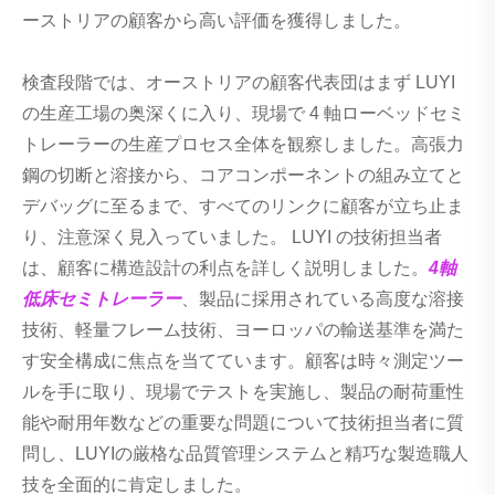
ーストリアの顧客から高い評価を獲得しました。
検査段階では、オーストリアの顧客代表団はまず LUYI
の生産工場の奥深くに入り、現場で 4 軸ローベッドセミ
トレーラーの生産プロセス全体を観察しました。高張力
鋼の切断と溶接から、コアコンポーネントの組み立てと
デバッグに至るまで、すべてのリンクに顧客が立ち止ま
り、注意深く見入っていました。 LUYI の技術担当者
は、顧客に構造設計の利点を詳しく説明しました。
4軸
低床セミトレーラー
、製品に採用されている高度な溶接
技術、軽量フレーム技術、ヨーロッパの輸送基準を満た
す安全構成に焦点を当てています。顧客は時々測定ツー
ルを手に取り、現場でテストを実施し、製品の耐荷重性
能や耐用年数などの重要な問題について技術担当者に質
問し、LUYIの厳格な品質管理システムと精巧な製造職人
技を全面的に肯定しました。