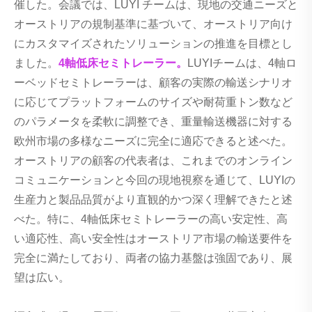
催した。会議では、LUYI チームは、現地の交通ニーズと
オーストリアの規制基準に基づいて、オーストリア向け
にカスタマイズされたソリューションの推進を目標とし
ました。
4軸低床セミトレーラー。
LUYIチームは、4軸ロ
ーベッドセミトレーラーは、顧客の実際の輸送シナリオ
に応じてプラットフォームのサイズや耐荷重トン数など
のパラメータを柔軟に調整でき、重量輸送機器に対する
欧州市場の多様なニーズに完全に適応できると述べた。
オーストリアの顧客の代表者は、これまでのオンライン
コミュニケーションと今回の現地視察を通じて、LUYIの
生産力と製品品質がより直観的かつ深く理解できたと述
べた。特に、4軸低床セミトレーラーの高い安定性、高
い適応性、高い安全性はオーストリア市場の輸送要件を
完全に満たしており、両者の協力基盤は強固であり、展
望は広い。