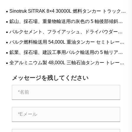
Sinotruk SITRAK 8×4 30000L 燃料タンカー トラック
ディーゼル、ガソリン、移動式給油プロジェクト向け購
鉱山、採石場、重量物輸送用の灰色の 5 軸後部傾斜セ
入ガイド
ミトレーラー購入ガイド
バルクセメント、フライアッシュ、ドライパウダー輸
送用の 4 軸セメントタンクセミトレーラー購入ガイド
バルク燃料輸送用 54,000L 重油タンカー セミトレーラ
ー: 用途、仕様、購入ガイド
鉱業、採石場、建設工事用バルク輸送用の 5 軸リアダ
ンプセミトレーラー
全アルミニウム製 48,000L 三軸石油タンカー トレーラ
ー: アプリケーション、仕様、購入ガイド
メッセージを残してください