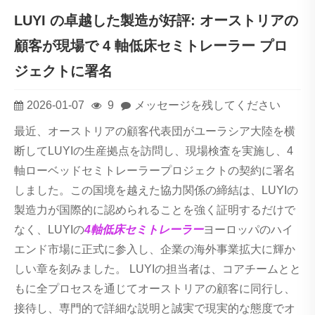
LUYI の卓越した製造が好評: オーストリアの
顧客が現場で 4 軸低床セミトレーラー プロ
ジェクトに署名
2026-01-07
9
メッセージを残してください
最近、オーストリアの顧客代表団がユーラシア大陸を横
断してLUYIの生産拠点を訪問し、現場検査を実施し、4
軸ローベッドセミトレーラープロジェクトの契約に署名
しました。この国境を越えた協力関係の締結は、LUYIの
製造力が国際的に認められることを強く証明するだけで
なく、LUYIの
4軸低床セミトレーラー
ヨーロッパのハイ
エンド市場に正式に参入し、企業の海外事業拡大に輝か
しい章を刻みました。 LUYIの担当者は、コアチームとと
もに全プロセスを通じてオーストリアの顧客に同行し、
接待し、専門的で詳細な説明と誠実で現実的な態度でオ