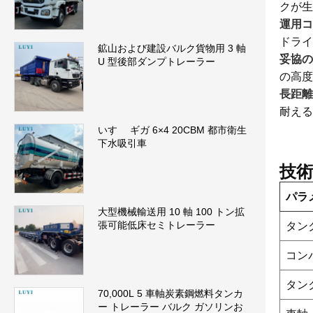
クが生
運用コ
ドライ
鉱山および建設バルク貨物用 3 軸
妥協の
U 型後部ダンプトレーラー
の高度
長距離
耐える
いすゞ ギガ 6×4 20CBM 都市衛生
下水吸引車
技術
パラ
大型機械輸送用 10 軸 100 トン拡
張可能低床セミトレーラー
タン
コン
タン
70,000L 5 車軸炭素鋼燃料タンカ
ー トレーラー バルク ガソリンお