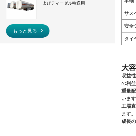
車軸
よびディーゼル輸送用
サス
安全
もっと見る
タイ
大
収益性
の利益
重量配
います
工場直
ます。
成長の