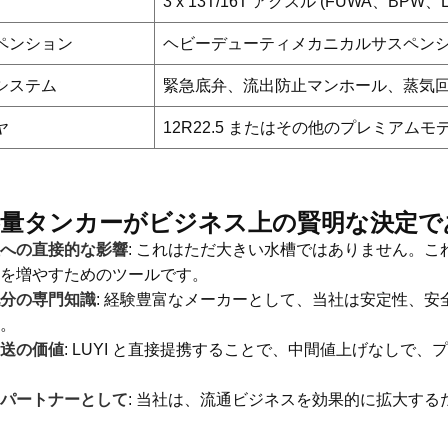
3 x 13T/16T アクスル (FUWA、BPW、
ペンション
ヘビーデューティメカニカルサスペン
システム
緊急底弁、流出防止マンホール、蒸気
ヤ
12R22.5 またはその他のプレミアムモデル
容量タンカーがビジネス上の賢明な決定で
への直接的な影響
: これはただ大きい水槽ではありません。
を増やすためのツールです。
分の専門知識
: 経験豊富なメーカーとして、当社は安定性、
。
送の価値
: LUYI と直接提携することで、中間値上げなし
パートナーとして
: 当社は、流通ビジネスを効果的に拡大す