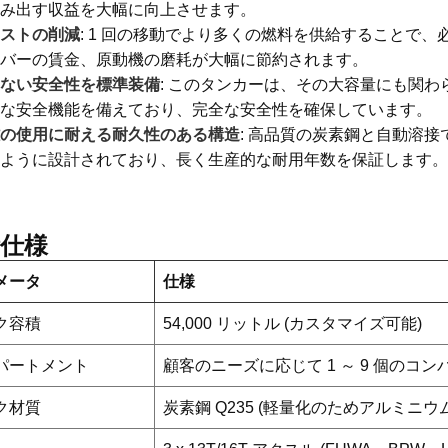
み出す収益を大幅に向上させます。
ストの削減
: 1 回の移動でより多くの燃料を供給することで
バーの賃金、原動機の磨耗が大幅に節約されます。
ない安全性を標準装備
: このタンカーは、その大容量にも関
な安全機能を備えており、完全な安全性を確保しています。
の使用に耐える耐久性のある構造
: 高品質の炭素鋼と自動溶
ように設計されており、長く生産的な耐用年数を保証します。
仕様
メータ
仕様
ク容積
54,000 リットル (カスタマイズ可能)
パートメント
顧客のニーズに応じて 1 ～ 9 個のコ
ク材質
炭素鋼 Q235 (軽量化のためアルミニ