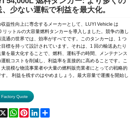
YI 54,000L 燃料タンカー: より多くの
送、少ない運転で利益を最大化。
収益性向上に専念するメーカーとして、LUYI Vehicle は
000 リットルの大容量燃料タンカーを導入しました。競争の激し
料流通の世界では、効率がすべてです。このタンカーは、1 つ
な目標を持って設計されています。それは、1 回の輸送あたり
送量を最大化することで、燃料、運転手の時間、メンテナンス
の運航コストを削減し、利益率を直接的に高めることです。こ
、大規模な物流事業者や大量の燃料販売業者にとっての戦略的
です。 利益を残すのはやめましょう。最大容量で運搬を開始し
。
 Factory Quote
acebook
X
WhatsApp
Pinterest
LinkedIn
Share