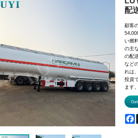
LU
配
顧客の
54,
い燃
の主
の配
など
れは
投資
ます
Get
F