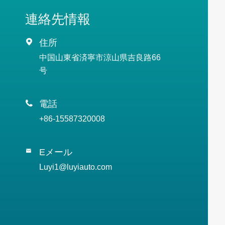
連絡先情報

住所
中国山東省済寧市涼山県吉良路66
号

電話
+86-15587320008
Eメール

Luyi1@luyiauto.com