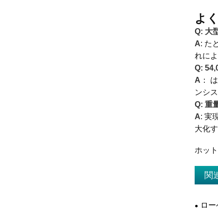
よく
Q: 
A
: 
れによ
Q: 
A
： 
ンシ
Q: 
A
: 
大化す
ホット
関
ロー