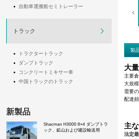
自動車運搬船セミトレーラー

トラック
製
トラクタートラック
ダンプトラック
大
コンクリートミキサー車
主要倉
中国トラックのトラック
大規模
需要の
配達頻
新製品
主な
Shacman H3000 8×4 ダンプトラ
ック、鉱山および建設輸送用
法定最