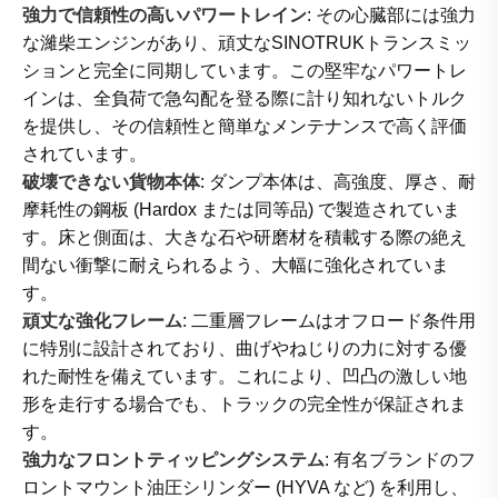
強力で信頼性の高いパワートレイン
: その心臓部には強力
な濰柴エンジンがあり、頑丈なSINOTRUKトランスミッ
ションと完全に同期しています。この堅牢なパワートレ
インは、全負荷で急勾配を登る際に計り知れないトルク
を提供し、その信頼性と簡単なメンテナンスで高く評価
されています。
破壊できない貨物本体
: ダンプ本体は、高強度、厚さ、耐
摩耗性の鋼板 (Hardox または同等品) で製造されていま
す。床と側面は、大きな石や研磨材を積載する際の絶え
間ない衝撃に耐えられるよう、大幅に強化されていま
す。
頑丈な強化フレーム
: 二重層フレームはオフロード条件用
に特別に設計されており、曲げやねじりの力に対する優
れた耐性を備えています。これにより、凹凸の激しい地
形を走行する場合でも、トラックの完全性が保証されま
す。
強力なフロントティッピングシステム
: 有名ブランドのフ
ロントマウント油圧シリンダー (HYVA など) を利用し、