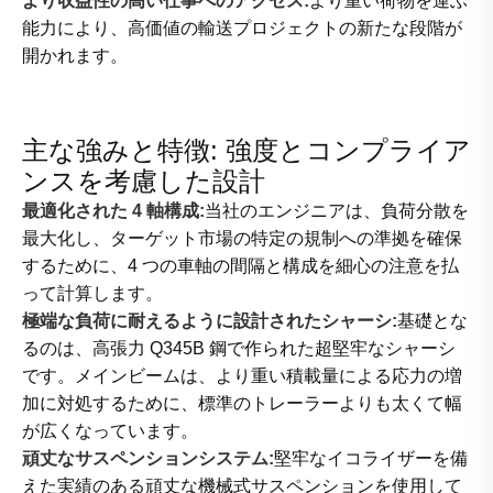
より収益性の高い仕事へのアクセス:
より重い荷物を運ぶ
能力により、高価値の輸送プロジェクトの新たな段階が
開かれます。
主な強みと特徴: 強度とコンプライア
ンスを考慮した設計
最適化された 4 軸構成:
当社のエンジニアは、負荷分散を
最大化し、ターゲット市場の特定の規制への準拠を確保
するために、4 つの車軸の間隔と構成を細心の注意を払
って計算します。
極端な負荷に耐えるように設計されたシャーシ:
基礎とな
るのは、高張力 Q345B 鋼で作られた超堅牢なシャーシ
です。メインビームは、より重い積載量による応力の増
加に対処するために、標準のトレーラーよりも太くて幅
が広くなっています。
頑丈なサスペンションシステム:
堅牢なイコライザーを備
えた実績のある頑丈な機械式サスペンションを使用して