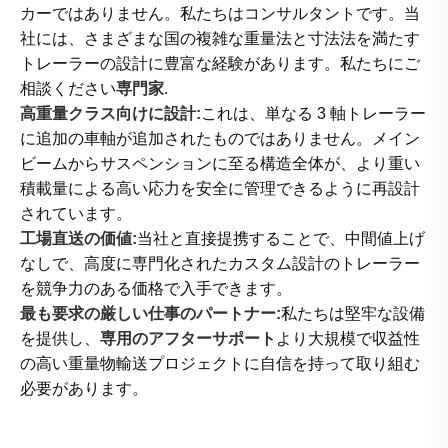
カーではありません。私たちはコンサルタントです。当
社には、さまざまな国の複雑な重量法と寸法法を満たす
トレーラーの設計に豊富な経験があります。私たちにご
相談ください
専門家
.
高重量クラス向けに設計:
これは、単なる 3 軸トレーラー
に追加の車軸が追加されたものではありません。メイン
ビームからサスペンションに至る構造全体が、より重い
積載量による高い応力を安全に管理できるように再設計
されています。
工場直送の価値:
当社と直接提携することで、中間値上げ
なしで、高度に専門化されたカスタム設計のトレーラー
を競争力のある価格で入手できます。
最も要求の厳しい仕事のパートナー:
私たちは堅牢な設備
を提供し、
専用のアフターサポート
より大規模で収益性
の高い重量物輸送プロジェクトに自信を持って取り組む
必要があります。