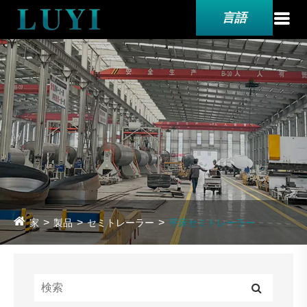
言語
家
製品
セミトレーラー
平床セミトレーラー